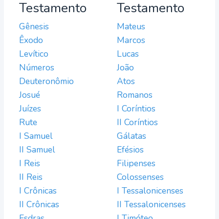
Testamento
Testamento
Gênesis
Mateus
Êxodo
Marcos
Levítico
Lucas
Números
João
Deuteronômio
Atos
Josué
Romanos
Juízes
I Coríntios
Rute
II Coríntios
I Samuel
Gálatas
II Samuel
Efésios
I Reis
Filipenses
II Reis
Colossenses
I Crônicas
I Tessalonicenses
II Crônicas
II Tessalonicenses
Esdras
I Timóteo