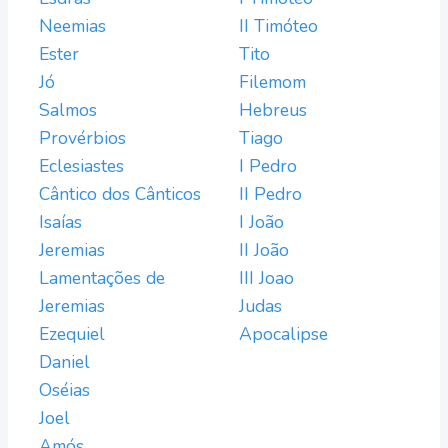
Neemias
II Timóteo
Ester
Tito
Jó
Filemom
Salmos
Hebreus
Provérbios
Tiago
Eclesiastes
I Pedro
Cântico dos Cânticos
II Pedro
Isaías
I João
Jeremias
II João
Lamentações de
III Joao
Jeremias
Judas
Ezequiel
Apocalipse
Daniel
Oséias
Joel
Amós