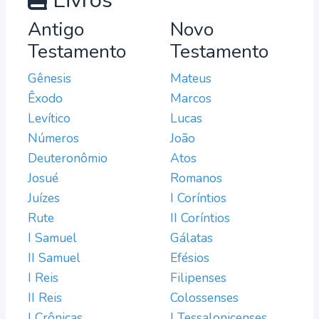
Livros
Antigo
Novo
Testamento
Testamento
Gênesis
Mateus
Êxodo
Marcos
Levítico
Lucas
Números
João
Deuteronômio
Atos
Josué
Romanos
Juízes
I Coríntios
Rute
II Coríntios
I Samuel
Gálatas
II Samuel
Efésios
I Reis
Filipenses
II Reis
Colossenses
I Crônicas
I Tessalonicenses