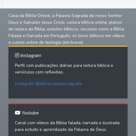
Casa da Bíblía Online, a Palavra Sagrada de nosso Senhor
Deus e Salvador Jesus Cristo. Leitura bíblica online, planos
de leitura da Bíblia, estudos bíblicos, recursos como a Bíblia
Falada e Narrada em Português, os livros bíblicos em vídeos
e cursos online de teologia (em breve).
Instagram
Perfil com publicações diárias para leitura bíblica e
versículos com reflexões.
Instagram @biblia.palavra.sagrada
Youtube
Canal com vídeos da Bíblia falada, narrada e ilustrada
para estudo e aprendizado da Palavra de Deus.