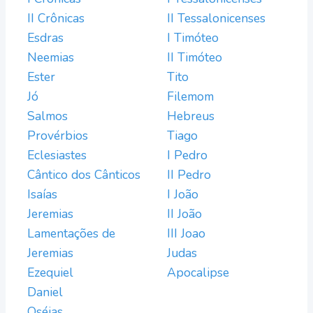
II Crônicas
II Tessalonicenses
Esdras
I Timóteo
Neemias
II Timóteo
Ester
Tito
Jó
Filemom
Salmos
Hebreus
Provérbios
Tiago
Eclesiastes
I Pedro
Cântico dos Cânticos
II Pedro
Isaías
I João
Jeremias
II João
Lamentações de
III Joao
Jeremias
Judas
Ezequiel
Apocalipse
Daniel
Oséias