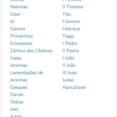
Neemias
II Timóteo
Ester
Tito
Jó
Filemom
Salmos
Hebreus
Provérbios
Tiago
Eclesiastes
I Pedro
Cântico dos Cânticos
II Pedro
Isaías
I João
Jeremias
II João
Lamentações de
III Joao
Jeremias
Judas
Ezequiel
Apocalipse
Daniel
Oséias
Joel
Amós