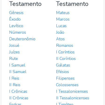
Testamento
Testamento
Gênesis
Mateus
Êxodo
Marcos
Levítico
Lucas
Números
João
Deuteronômio
Atos
Josué
Romanos
Juízes
I Coríntios
Rute
II Coríntios
I Samuel
Gálatas
II Samuel
Efésios
I Reis
Filipenses
II Reis
Colossenses
I Crônicas
I Tessalonicenses
II Crônicas
II Tessalonicenses
Esdras
I Timóteo