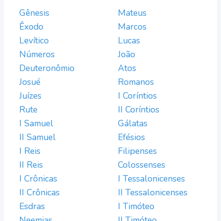
Gênesis
Mateus
Êxodo
Marcos
Levítico
Lucas
Números
João
Deuteronômio
Atos
Josué
Romanos
Juízes
I Coríntios
Rute
II Coríntios
I Samuel
Gálatas
II Samuel
Efésios
I Reis
Filipenses
II Reis
Colossenses
I Crônicas
I Tessalonicenses
II Crônicas
II Tessalonicenses
Esdras
I Timóteo
Neemias
II Timóteo