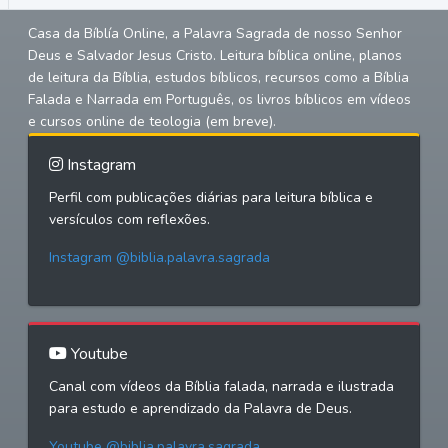
Casa da Bíblía Online, a Palavra Sagrada de nosso Senhor
Deus e Salvador Jesus Cristo. Leitura bíblica online, planos
de leitura da Bíblia, estudos bíblicos, recursos como a Bíblia
Falada e Narrada em Português, os livros bíblicos em vídeos
e cursos online de teologia (em breve).
Instagram
Perfil com publicações diárias para leitura bíblica e
versículos com reflexões.
Instagram @biblia.palavra.sagrada
Youtube
Canal com vídeos da Bíblia falada, narrada e ilustrada
para estudo e aprendizado da Palavra de Deus.
Youtube @biblia.palavra.sagrada