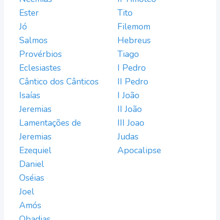
Ester
Tito
Jó
Filemom
Salmos
Hebreus
Provérbios
Tiago
Eclesiastes
I Pedro
Cântico dos Cânticos
II Pedro
Isaías
I João
Jeremias
II João
Lamentações de
III Joao
Jeremias
Judas
Ezequiel
Apocalipse
Daniel
Oséias
Joel
Amós
Obadias