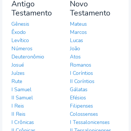
Antigo
Novo
Testamento
Testamento
Gênesis
Mateus
Êxodo
Marcos
Levítico
Lucas
Números
João
Deuteronômio
Atos
Josué
Romanos
Juízes
I Coríntios
Rute
II Coríntios
I Samuel
Gálatas
II Samuel
Efésios
I Reis
Filipenses
II Reis
Colossenses
I Crônicas
I Tessalonicenses
II Crônicas
II Tessalonicenses