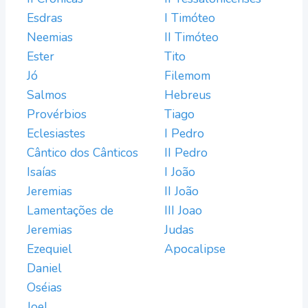
Esdras
I Timóteo
Neemias
II Timóteo
Ester
Tito
Jó
Filemom
Salmos
Hebreus
Provérbios
Tiago
Eclesiastes
I Pedro
Cântico dos Cânticos
II Pedro
Isaías
I João
Jeremias
II João
Lamentações de
III Joao
Jeremias
Judas
Ezequiel
Apocalipse
Daniel
Oséias
Joel