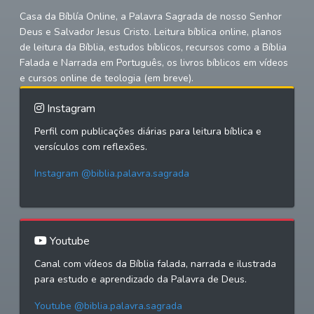
Casa da Bíblía Online, a Palavra Sagrada de nosso Senhor
Deus e Salvador Jesus Cristo. Leitura bíblica online, planos
de leitura da Bíblia, estudos bíblicos, recursos como a Bíblia
Falada e Narrada em Português, os livros bíblicos em vídeos
e cursos online de teologia (em breve).
Instagram
Perfil com publicações diárias para leitura bíblica e
versículos com reflexões.
Instagram @biblia.palavra.sagrada
Youtube
Canal com vídeos da Bíblia falada, narrada e ilustrada
para estudo e aprendizado da Palavra de Deus.
Youtube @biblia.palavra.sagrada