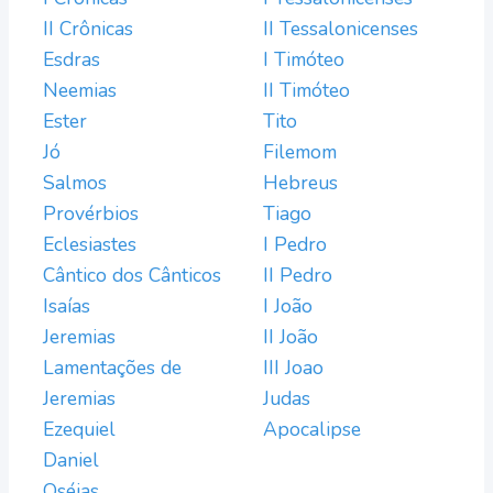
II Crônicas
II Tessalonicenses
Esdras
I Timóteo
Neemias
II Timóteo
Ester
Tito
Jó
Filemom
Salmos
Hebreus
Provérbios
Tiago
Eclesiastes
I Pedro
Cântico dos Cânticos
II Pedro
Isaías
I João
Jeremias
II João
Lamentações de
III Joao
Jeremias
Judas
Ezequiel
Apocalipse
Daniel
Oséias