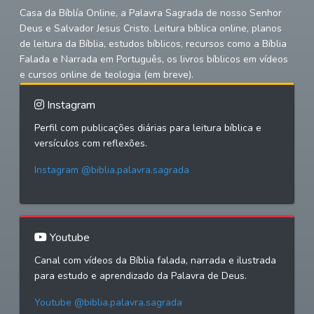
Casa da Bíblía Online, a Palavra Sagrada de nosso Senhor
Deus e Salvador Jesus Cristo. Leitura bíblica online, planos
de leitura da Bíblia, estudos bíblicos, recursos como a Bíblia
Falada e Narrada em Português, os livros bíblicos em vídeos
e cursos online de teologia (em breve).
Instagram
Perfil com publicações diárias para leitura bíblica e
versículos com reflexões.
Instagram @biblia.palavra.sagrada
Youtube
Canal com vídeos da Bíblia falada, narrada e ilustrada
para estudo e aprendizado da Palavra de Deus.
Youtube @biblia.palavra.sagrada