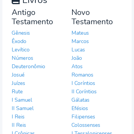
Livros
Antigo
Novo
Testamento
Testamento
Gênesis
Mateus
Êxodo
Marcos
Levítico
Lucas
Números
João
Deuteronômio
Atos
Josué
Romanos
Juízes
I Coríntios
Rute
II Coríntios
I Samuel
Gálatas
II Samuel
Efésios
I Reis
Filipenses
II Reis
Colossenses
I Crônicas
I Tessalonicenses