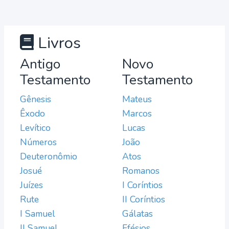
Livros
Antigo
Novo
Testamento
Testamento
Gênesis
Mateus
Êxodo
Marcos
Levítico
Lucas
Números
João
Deuteronômio
Atos
Josué
Romanos
Juízes
I Coríntios
Rute
II Coríntios
I Samuel
Gálatas
II Samuel
Efésios