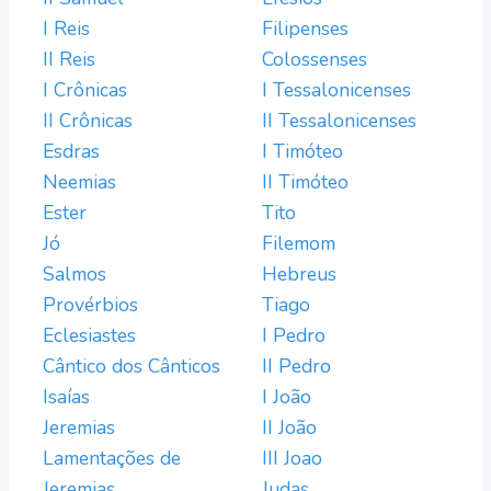
I Reis
Filipenses
II Reis
Colossenses
I Crônicas
I Tessalonicenses
II Crônicas
II Tessalonicenses
Esdras
I Timóteo
Neemias
II Timóteo
Ester
Tito
Jó
Filemom
Salmos
Hebreus
Provérbios
Tiago
Eclesiastes
I Pedro
Cântico dos Cânticos
II Pedro
Isaías
I João
Jeremias
II João
Lamentações de
III Joao
Jeremias
Judas