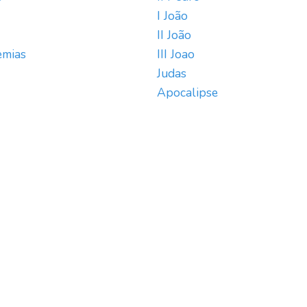
I João
II João
emias
III Joao
Judas
Apocalipse