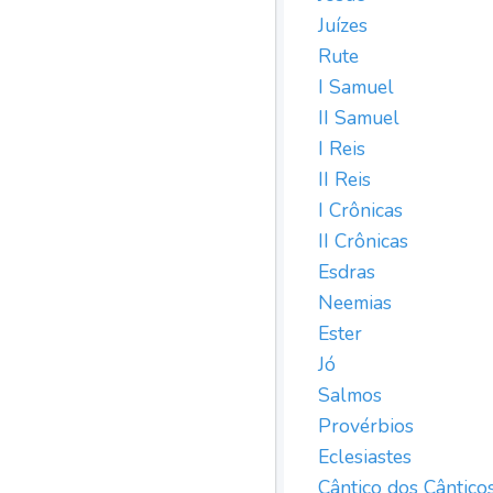
Juízes
Rute
I Samuel
II Samuel
I Reis
II Reis
I Crônicas
II Crônicas
Esdras
Neemias
Ester
Jó
Salmos
Provérbios
Eclesiastes
Cântico dos Cântico