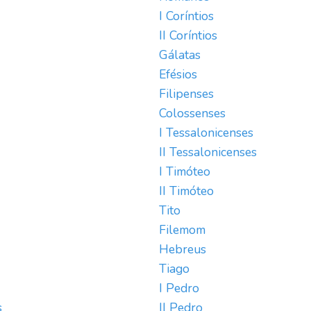
I Coríntios
II Coríntios
Gálatas
Efésios
Filipenses
Colossenses
I Tessalonicenses
II Tessalonicenses
I Timóteo
II Timóteo
Tito
Filemom
Hebreus
Tiago
I Pedro
s
II Pedro