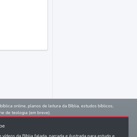
lica online, planos de leitura da Bíblia, estudos bíblicos,
ne de teologia (em breve).
be
 vídeos da Bíblia falada, narrada e ilustrada para estudo e