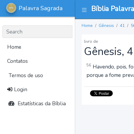
Palavra Sagrada
Bíblia Palavr
Home
Gênesis
41
5
livro de
Home
Gênesis, 
Contatos
56
Havendo, pois, fom
porque a fome preva
Termos de uso
Login
Estatísticas da Bíblia