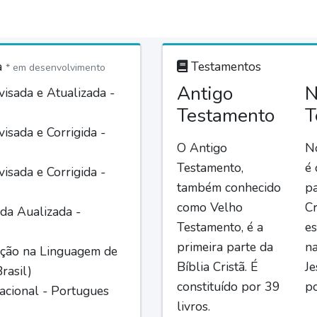
a
Testamentos
* em desenvolvimento
Antigo
N
isada e Atualizada -
Testamento
T
isada e Corrigida -
O Antigo
N
Testamento,
é
isada e Corrigida -
também conhecido
pa
como Velho
Cr
da Aualizada -
Testamento, é a
es
primeira parte da
n
ção na Linguagem de
Bíblia Cristã. É
Je
rasil)
constituído por 39
po
acional - Portugues
livros.