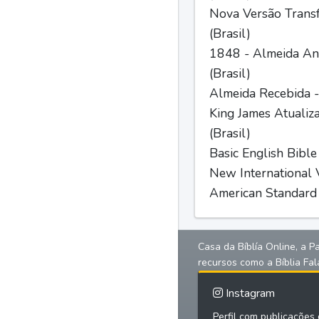
Nova Versão Trans
(Brasil)
1848 - Almeida Ant
(Brasil)
Almeida Recebida -
King James Atualiz
(Brasil)
Basic English Bible
New International V
American Standard 
Casa da Bíblía Online, a P
recursos como a Bíblia Fal
Instagram
Perfil com publicações d