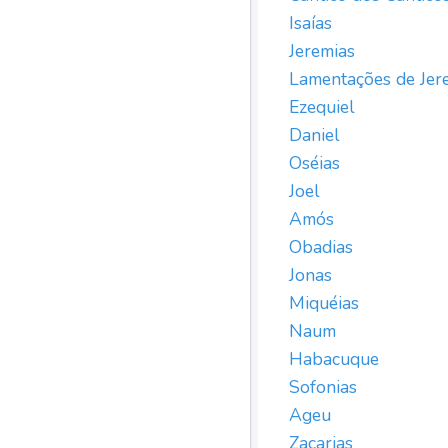
Isaías
Jeremias
Lamentações de Jer
Ezequiel
Daniel
Oséias
Joel
Amós
Obadias
Jonas
Miquéias
Naum
Habacuque
Sofonias
Ageu
Zacarias