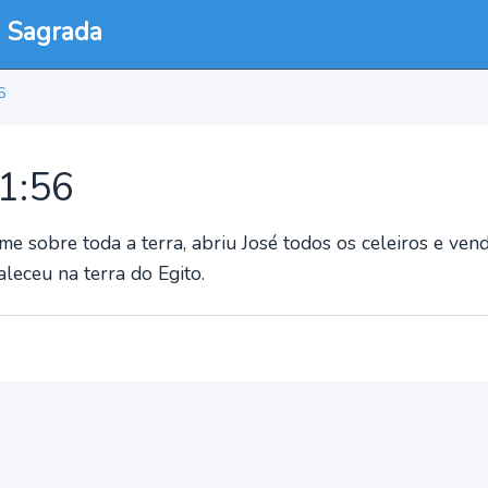
a Sagrada
6
41:56
e sobre toda a terra, abriu José todos os celeiros e vend
leceu na terra do Egito.