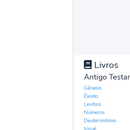
Livros
Antigo Testa
Gênesis
Êxodo
Levítico
Números
Deuteronômio
Josué