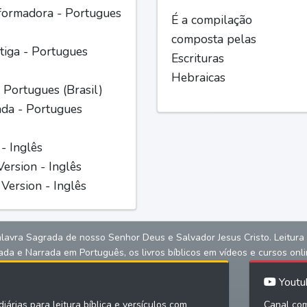
formadora - Portugues
É a compilação
composta pelas
iga - Portugues
Escrituras
Hebraicas
 Portugues (Brasil)
ada - Portugues
 - Inglês
ersion - Inglês
Version - Inglês
alavra Sagrada de nosso Senhor Deus e Salvador Jesus Cristo. Leitura bíb
ada e Narrada em Português, os livros bíblicos em vídeos e cursos onli
Youtu
iárias para leitura bíblica e versículos com
Canal com