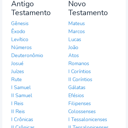
Antigo
Novo
Testamento
Testamento
Gênesis
Mateus
Êxodo
Marcos
Levítico
Lucas
Números
João
Deuteronômio
Atos
Josué
Romanos
Juízes
I Coríntios
Rute
II Coríntios
I Samuel
Gálatas
II Samuel
Efésios
I Reis
Filipenses
II Reis
Colossenses
I Crônicas
I Tessalonicenses
II Crônicas
II Tessalonicenses