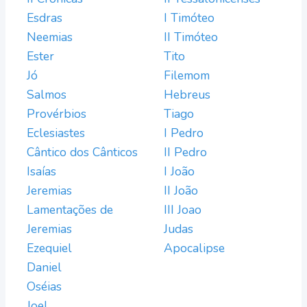
Esdras
I Timóteo
Neemias
II Timóteo
Ester
Tito
Jó
Filemom
Salmos
Hebreus
Provérbios
Tiago
Eclesiastes
I Pedro
Cântico dos Cânticos
II Pedro
Isaías
I João
Jeremias
II João
Lamentações de
III Joao
Jeremias
Judas
Ezequiel
Apocalipse
Daniel
Oséias
Joel