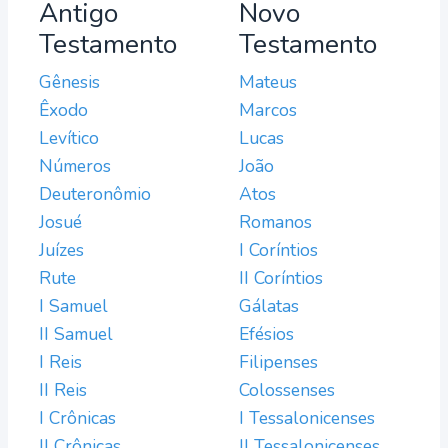
Antigo
Novo
Testamento
Testamento
Gênesis
Mateus
Êxodo
Marcos
Levítico
Lucas
Números
João
Deuteronômio
Atos
Josué
Romanos
Juízes
I Coríntios
Rute
II Coríntios
I Samuel
Gálatas
II Samuel
Efésios
I Reis
Filipenses
II Reis
Colossenses
I Crônicas
I Tessalonicenses
II Crônicas
II Tessalonicenses