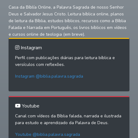
Casa da Bíblía Online, a Palavra Sagrada de nosso Senhor
Deus e Salvador Jesus Cristo. Leitura bíblica online, planos
de leitura da Bíblia, estudos bíblicos, recursos como a Bíblia
Falada e Narrada em Português, os livros bíblicos em vídeos
e cursos online de teologia (em breve).
Instagram
Perfil com publicações diárias para leitura bíblica e
versículos com reflexões.
Instagram @biblia.palavra.sagrada
Youtube
Canal com vídeos da Bíblia falada, narrada e ilustrada
para estudo e aprendizado da Palavra de Deus.
Youtube @biblia.palavra.sagrada