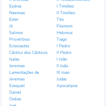
Esdras
I Timóteo
Neemias
II Timóteo
Ester
Tito
Jó
Filemom
Salmos
Hebreus
Provérbios
Tiago
Eclesiastes
I Pedro
Cântico dos Cânticos
II Pedro
Isaías
I João
Jeremias
II João
Lamentações de
III Joao
Jeremias
Judas
Ezequiel
Apocalipse
Daniel
Oséias
Joel