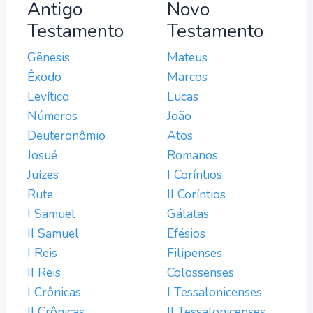
Antigo
Novo
Testamento
Testamento
Gênesis
Mateus
Êxodo
Marcos
Levítico
Lucas
Números
João
Deuteronômio
Atos
Josué
Romanos
Juízes
I Coríntios
Rute
II Coríntios
I Samuel
Gálatas
II Samuel
Efésios
I Reis
Filipenses
II Reis
Colossenses
I Crônicas
I Tessalonicenses
II Crônicas
II Tessalonicenses