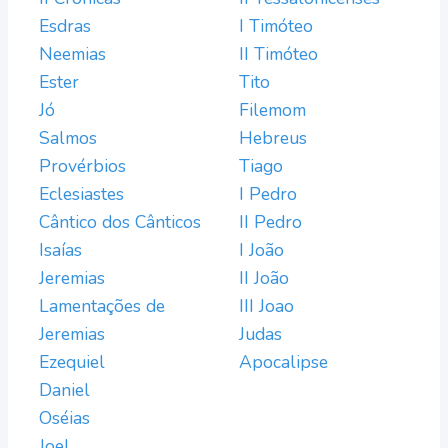
Esdras
I Timóteo
Neemias
II Timóteo
Ester
Tito
Jó
Filemom
Salmos
Hebreus
Provérbios
Tiago
Eclesiastes
I Pedro
Cântico dos Cânticos
II Pedro
Isaías
I João
Jeremias
II João
Lamentações de
III Joao
Jeremias
Judas
Ezequiel
Apocalipse
Daniel
Oséias
Joel