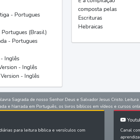
É a compilação
composta pelas
iga - Portugues
Escrituras
Hebraicas
 Portugues (Brasil)
ada - Portugues
 - Inglês
ersion - Inglês
Version - Inglês
alavra Sagrada de nosso Senhor Deus e Salvador Jesus Cristo. Leitura bíb
ada e Narrada em Português, os livros bíblicos em vídeos e cursos onli
Youtu
iárias para leitura bíblica e versículos com
Canal com
aprendiza