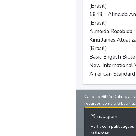
(Brasil)
1848 - Almeida Ant
(Brasil)
Almeida Recebida -
King James Atualiz
(Brasil)
Basic English Bible
New International V
American Standard 
Casa da Bíblía Online, a P
recursos como a Bíblia Fal
Instagram
Perfil com publicações d
reflexões.