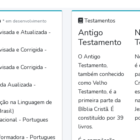
a
Testamentos
* em desenvolvimento
Antigo
N
isada e Atualizada -
Testamento
T
isada e Corrigida -
O Antigo
N
Testamento,
é
isada e Corrigida -
também conhecido
pa
como Velho
Cr
da Aualizada -
Testamento, é a
es
primeira parte da
n
ção na Linguagem de
Bíblia Cristã. É
Je
rasil)
constituído por 39
po
acional - Portugues
livros.
formadora - Portugues