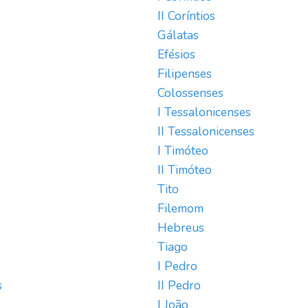
II Coríntios
Gálatas
Efésios
Filipenses
Colossenses
I Tessalonicenses
II Tessalonicenses
I Timóteo
II Timóteo
Tito
Filemom
Hebreus
Tiago
I Pedro
s
II Pedro
I João