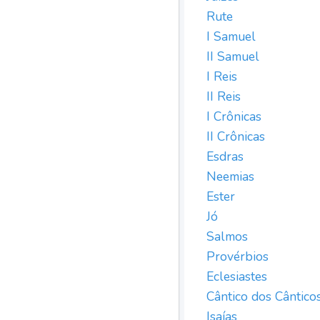
Rute
I Samuel
II Samuel
I Reis
II Reis
I Crônicas
II Crônicas
Esdras
Neemias
Ester
Jó
Salmos
Provérbios
Eclesiastes
Cântico dos Cântico
Isaías