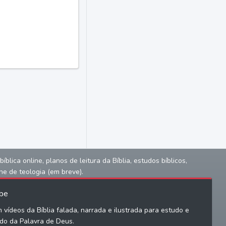
lica online, planos de leitura da Bíblia, estudos bíblicos,
ne de teologia (em breve).
be
 vídeos da Bíblia falada, narrada e ilustrada para estudo e
do da Palavra de Deus.