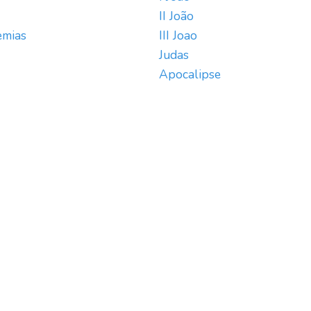
II João
emias
III Joao
Judas
Apocalipse