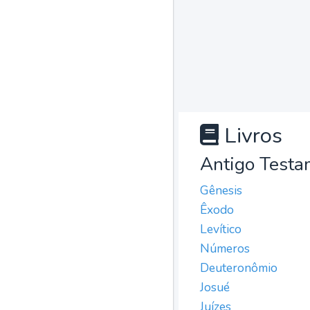
Livros
Antigo Testa
Gênesis
Êxodo
Levítico
Números
Deuteronômio
Josué
Juízes