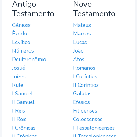
Antigo
Novo
Testamento
Testamento
Gênesis
Mateus
Êxodo
Marcos
Levítico
Lucas
Números
João
Deuteronômio
Atos
Josué
Romanos
Juízes
I Coríntios
Rute
II Coríntios
I Samuel
Gálatas
II Samuel
Efésios
I Reis
Filipenses
II Reis
Colossenses
I Crônicas
I Tessalonicenses
II Crônicas
II Tessalonicenses