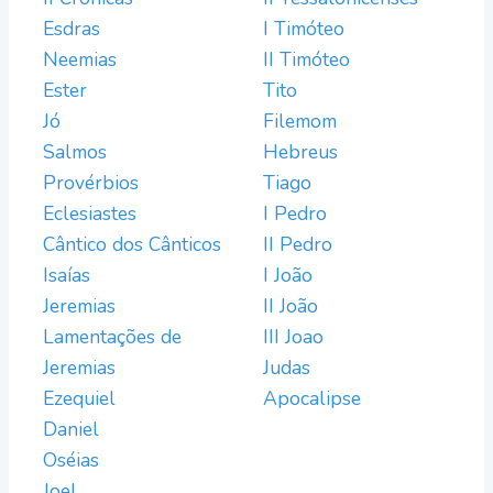
Esdras
I Timóteo
Neemias
II Timóteo
Ester
Tito
Jó
Filemom
Salmos
Hebreus
Provérbios
Tiago
Eclesiastes
I Pedro
Cântico dos Cânticos
II Pedro
Isaías
I João
Jeremias
II João
Lamentações de
III Joao
Jeremias
Judas
Ezequiel
Apocalipse
Daniel
Oséias
Joel