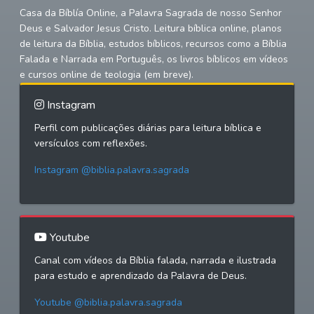
Casa da Bíblía Online, a Palavra Sagrada de nosso Senhor
Deus e Salvador Jesus Cristo. Leitura bíblica online, planos
de leitura da Bíblia, estudos bíblicos, recursos como a Bíblia
Falada e Narrada em Português, os livros bíblicos em vídeos
e cursos online de teologia (em breve).
Instagram
Perfil com publicações diárias para leitura bíblica e
versículos com reflexões.
Instagram @biblia.palavra.sagrada
Youtube
Canal com vídeos da Bíblia falada, narrada e ilustrada
para estudo e aprendizado da Palavra de Deus.
Youtube @biblia.palavra.sagrada