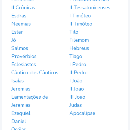
II Crônicas
II Tessalonicenses
Esdras
I Timóteo
Neemias
II Timóteo
Ester
Tito
Jó
Filemom
Salmos
Hebreus
Provérbios
Tiago
Eclesiastes
I Pedro
Cântico dos Cânticos
II Pedro
Isaías
I João
Jeremias
II João
Lamentações de
III Joao
Jeremias
Judas
Ezequiel
Apocalipse
Daniel
Oséias