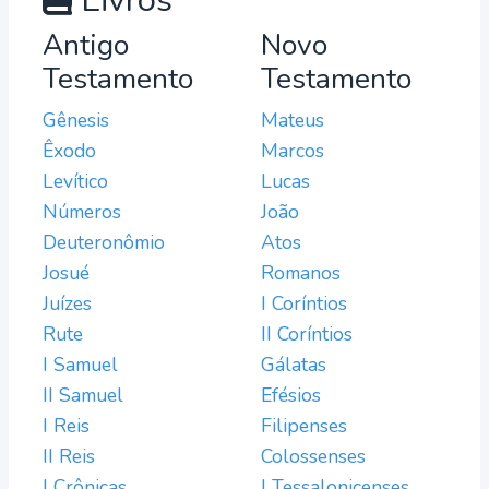
Livros
Antigo
Novo
Testamento
Testamento
Gênesis
Mateus
Êxodo
Marcos
Levítico
Lucas
Números
João
Deuteronômio
Atos
Josué
Romanos
Juízes
I Coríntios
Rute
II Coríntios
I Samuel
Gálatas
II Samuel
Efésios
I Reis
Filipenses
II Reis
Colossenses
I Crônicas
I Tessalonicenses