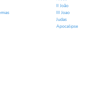
II João
emias
III Joao
Judas
Apocalipse