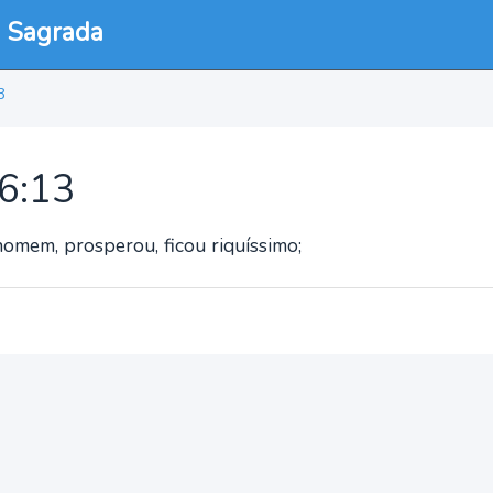
a Sagrada
3
26:13
omem, prosperou, ficou riquíssimo;