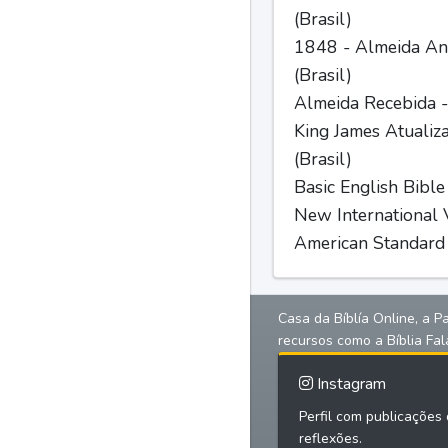
(Brasil)
1848 - Almeida Ant
(Brasil)
Almeida Recebida -
King James Atualiz
(Brasil)
Basic English Bible
New International V
American Standard 
Casa da Bíblía Online, a P
recursos como a Bíblia Fal
Instagram
Perfil com publicações d
reflexões.