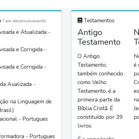
a
Testamentos
* em desenvolvimento
Antigo
N
isada e Atualizada -
Testamento
T
isada e Corrigida -
O Antigo
N
Testamento,
é
isada e Corrigida -
também conhecido
pa
como Velho
Cr
da Aualizada -
Testamento, é a
es
primeira parte da
n
ção na Linguagem de
Bíblia Cristã. É
Je
rasil)
constituído por 39
po
acional - Portugues
livros.
formadora - Portugues