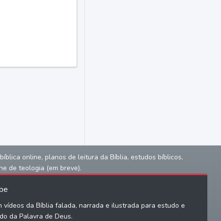
lica online, planos de leitura da Bíblia, estudos bíblicos,
ne de teologia (em breve).
be
 vídeos da Bíblia falada, narrada e ilustrada para estudo e
do da Palavra de Deus.