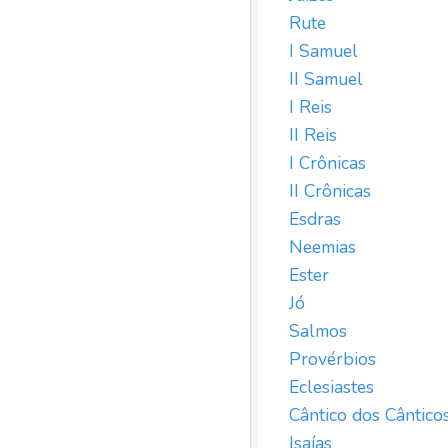
Rute
I Samuel
II Samuel
I Reis
II Reis
I Crônicas
II Crônicas
Esdras
Neemias
Ester
Jó
Salmos
Provérbios
Eclesiastes
Cântico dos Cântico
Isaías