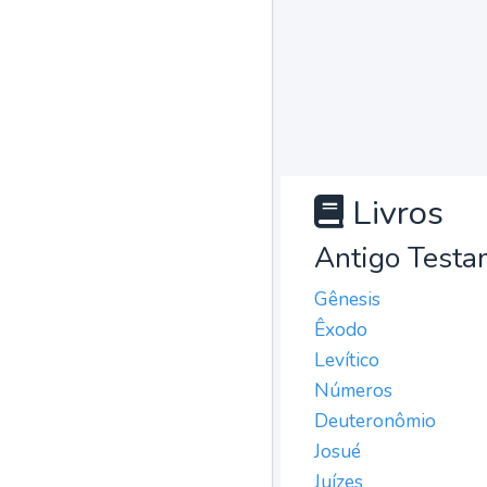
Livros
Antigo Testa
Gênesis
Êxodo
Levítico
Números
Deuteronômio
Josué
Juízes