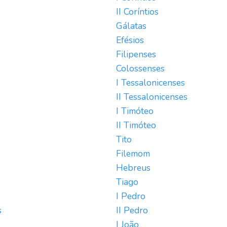
II Coríntios
Gálatas
Efésios
Filipenses
Colossenses
I Tessalonicenses
II Tessalonicenses
I Timóteo
II Timóteo
Tito
Filemom
Hebreus
Tiago
I Pedro
s
II Pedro
I João