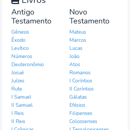
Livros
Antigo
Novo
Testamento
Testamento
Gênesis
Mateus
Êxodo
Marcos
Levítico
Lucas
Números
João
Deuteronômio
Atos
Josué
Romanos
Juízes
I Coríntios
Rute
II Coríntios
I Samuel
Gálatas
II Samuel
Efésios
I Reis
Filipenses
II Reis
Colossenses
I Crônicas
I Tessalonicenses