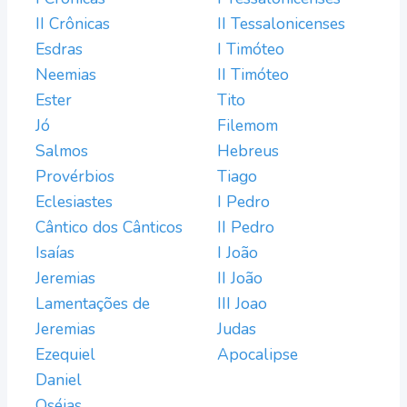
II Crônicas
II Tessalonicenses
Esdras
I Timóteo
Neemias
II Timóteo
Ester
Tito
Jó
Filemom
Salmos
Hebreus
Provérbios
Tiago
Eclesiastes
I Pedro
Cântico dos Cânticos
II Pedro
Isaías
I João
Jeremias
II João
Lamentações de
III Joao
Jeremias
Judas
Ezequiel
Apocalipse
Daniel
Oséias