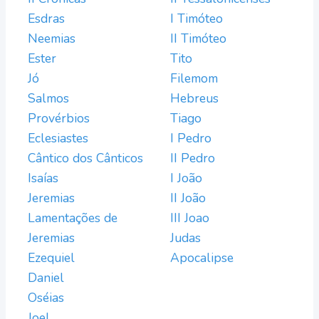
Esdras
I Timóteo
Neemias
II Timóteo
Ester
Tito
Jó
Filemom
Salmos
Hebreus
Provérbios
Tiago
Eclesiastes
I Pedro
Cântico dos Cânticos
II Pedro
Isaías
I João
Jeremias
II João
Lamentações de
III Joao
Jeremias
Judas
Ezequiel
Apocalipse
Daniel
Oséias
Joel