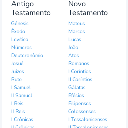
Antigo
Novo
Testamento
Testamento
Gênesis
Mateus
Êxodo
Marcos
Levítico
Lucas
Números
João
Deuteronômio
Atos
Josué
Romanos
Juízes
I Coríntios
Rute
II Coríntios
I Samuel
Gálatas
II Samuel
Efésios
I Reis
Filipenses
II Reis
Colossenses
I Crônicas
I Tessalonicenses
II Crônicas
II Tessalonicenses