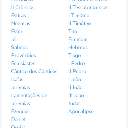
II Crônicas
II Tessalonicenses
Esdras
I Timóteo
Neemias
II Timóteo
Ester
Tito
Jó
Filemom
Salmos
Hebreus
Provérbios
Tiago
Eclesiastes
I Pedro
Cântico dos Cânticos
II Pedro
Isaías
I João
Jeremias
II João
Lamentações de
III Joao
Jeremias
Judas
Ezequiel
Apocalipse
Daniel
Oséias