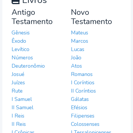
Livros
Antigo
Novo
Testamento
Testamento
Gênesis
Mateus
Êxodo
Marcos
Levítico
Lucas
Números
João
Deuteronômio
Atos
Josué
Romanos
Juízes
I Coríntios
Rute
II Coríntios
I Samuel
Gálatas
II Samuel
Efésios
I Reis
Filipenses
II Reis
Colossenses
I Crônicas
I Tessalonicenses