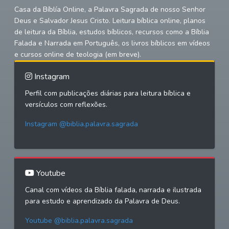
Casa da Bíblía Online, a Palavra Sagrada de nosso Senhor
Deus e Salvador Jesus Cristo. Leitura bíblica online, planos
de leitura da Bíblia, estudos bíblicos, recursos como a Bíblia
Falada e Narrada em Português, os livros bíblicos em vídeos
e cursos online de teologia (em breve).
Instagram
Perfil com publicações diárias para leitura bíblica e
versículos com reflexões.
Instagram @biblia.palavra.sagrada
Youtube
Canal com vídeos da Bíblia falada, narrada e ilustrada
para estudo e aprendizado da Palavra de Deus.
Youtube @biblia.palavra.sagrada