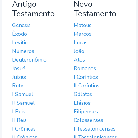
Antigo
Novo
Testamento
Testamento
Gênesis
Mateus
Êxodo
Marcos
Levítico
Lucas
Números
João
Deuteronômio
Atos
Josué
Romanos
Juízes
I Coríntios
Rute
II Coríntios
I Samuel
Gálatas
II Samuel
Efésios
I Reis
Filipenses
II Reis
Colossenses
I Crônicas
I Tessalonicenses
II Crônicas
II Tessalonicenses