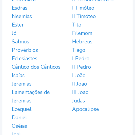
Esdras
I Timóteo
Neemias
II Timóteo
Ester
Tito
Jó
Filemom
Salmos
Hebreus
Provérbios
Tiago
Eclesiastes
I Pedro
Cântico dos Cânticos
II Pedro
Isaías
I João
Jeremias
II João
Lamentações de
III Joao
Jeremias
Judas
Ezequiel
Apocalipse
Daniel
Oséias
Joel