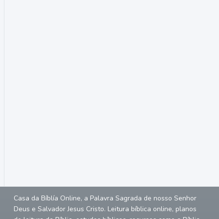
Casa da Bíblía Online, a Palavra Sagrada de nosso Senhor
Deus e Salvador Jesus Cristo. Leitura bíblica online, planos