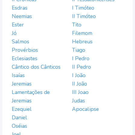
Esdras
I Timóteo
Neemias
II Timóteo
Ester
Tito
Jó
Filemom
Salmos
Hebreus
Provérbios
Tiago
Eclesiastes
I Pedro
Cântico dos Cânticos
II Pedro
Isaías
I João
Jeremias
II João
Lamentações de
III Joao
Jeremias
Judas
Ezequiel
Apocalipse
Daniel
Oséias
Joel