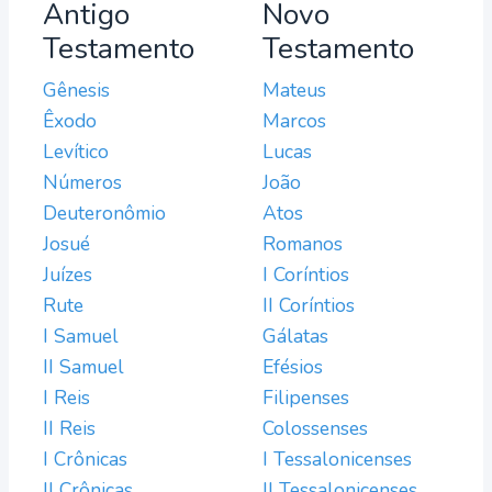
Antigo
Novo
Testamento
Testamento
Gênesis
Mateus
Êxodo
Marcos
Levítico
Lucas
Números
João
Deuteronômio
Atos
Josué
Romanos
Juízes
I Coríntios
Rute
II Coríntios
I Samuel
Gálatas
II Samuel
Efésios
I Reis
Filipenses
II Reis
Colossenses
I Crônicas
I Tessalonicenses
II Crônicas
II Tessalonicenses