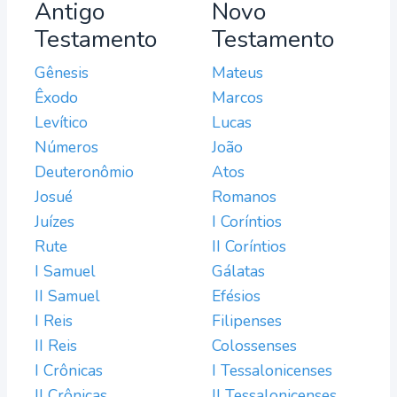
Antigo
Novo
Testamento
Testamento
Gênesis
Mateus
Êxodo
Marcos
Levítico
Lucas
Números
João
Deuteronômio
Atos
Josué
Romanos
Juízes
I Coríntios
Rute
II Coríntios
I Samuel
Gálatas
II Samuel
Efésios
I Reis
Filipenses
II Reis
Colossenses
I Crônicas
I Tessalonicenses
II Crônicas
II Tessalonicenses