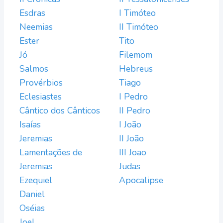
Esdras
I Timóteo
Neemias
II Timóteo
Ester
Tito
Jó
Filemom
Salmos
Hebreus
Provérbios
Tiago
Eclesiastes
I Pedro
Cântico dos Cânticos
II Pedro
Isaías
I João
Jeremias
II João
Lamentações de
III Joao
Jeremias
Judas
Ezequiel
Apocalipse
Daniel
Oséias
Joel