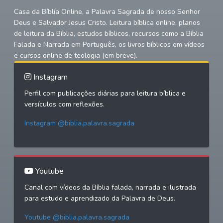
Casa da Bíblía Online, a Palavra Sagrada de nosso Senhor
Deus e Salvador Jesus Cristo. Leitura bíblica online, planos
de leitura da Bíblia, estudos bíblicos, recursos como a Bíblia
Falada e Narrada em Português, os livros bíblicos em vídeos
e cursos online de teologia (em breve).
Instagram
Perfil com publicações diárias para leitura bíblica e
versículos com reflexões.
Instagram @biblia.palavra.sagrada
Youtube
Canal com vídeos da Bíblia falada, narrada e ilustrada
para estudo e aprendizado da Palavra de Deus.
Youtube @biblia.palavra.sagrada