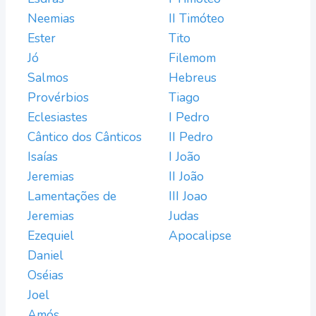
Neemias
II Timóteo
Ester
Tito
Jó
Filemom
Salmos
Hebreus
Provérbios
Tiago
Eclesiastes
I Pedro
Cântico dos Cânticos
II Pedro
Isaías
I João
Jeremias
II João
Lamentações de
III Joao
Jeremias
Judas
Ezequiel
Apocalipse
Daniel
Oséias
Joel
Amós