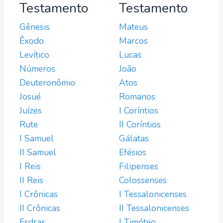
Testamento
Testamento
Gênesis
Mateus
Êxodo
Marcos
Levítico
Lucas
Números
João
Deuteronômio
Atos
Josué
Romanos
Juízes
I Coríntios
Rute
II Coríntios
I Samuel
Gálatas
II Samuel
Efésios
I Reis
Filipenses
II Reis
Colossenses
I Crônicas
I Tessalonicenses
II Crônicas
II Tessalonicenses
Esdras
I Timóteo