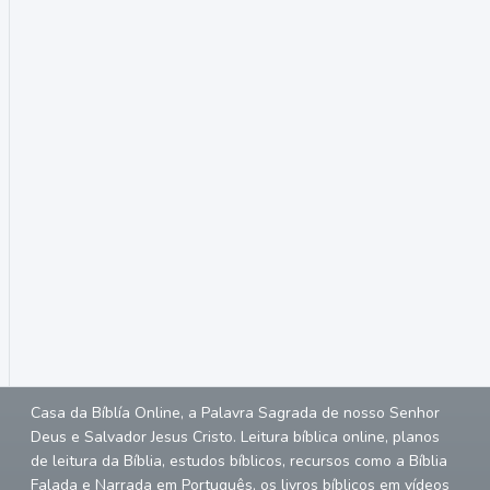
Casa da Bíblía Online, a Palavra Sagrada de nosso Senhor
Deus e Salvador Jesus Cristo. Leitura bíblica online, planos
de leitura da Bíblia, estudos bíblicos, recursos como a Bíblia
Falada e Narrada em Português, os livros bíblicos em vídeos