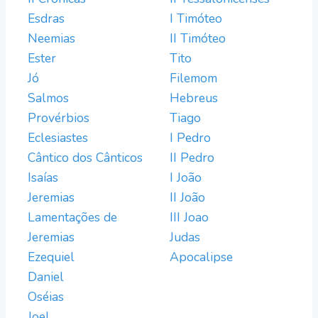
Esdras
I Timóteo
Neemias
II Timóteo
Ester
Tito
Jó
Filemom
Salmos
Hebreus
Provérbios
Tiago
Eclesiastes
I Pedro
Cântico dos Cânticos
II Pedro
Isaías
I João
Jeremias
II João
Lamentações de
III Joao
Jeremias
Judas
Ezequiel
Apocalipse
Daniel
Oséias
Joel