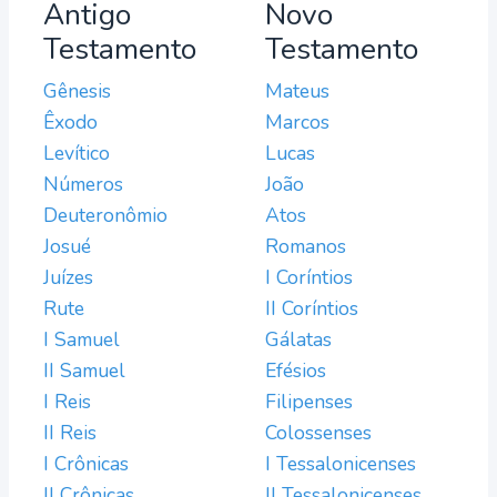
Antigo
Novo
Testamento
Testamento
Gênesis
Mateus
Êxodo
Marcos
Levítico
Lucas
Números
João
Deuteronômio
Atos
Josué
Romanos
Juízes
I Coríntios
Rute
II Coríntios
I Samuel
Gálatas
II Samuel
Efésios
I Reis
Filipenses
II Reis
Colossenses
I Crônicas
I Tessalonicenses
II Crônicas
II Tessalonicenses