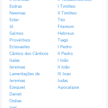
Esdras
I Timóteo
Neemias
II Timóteo
Ester
Tito
Jó
Filemom
Salmos
Hebreus
Provérbios
Tiago
Eclesiastes
I Pedro
Cântico dos Cânticos
II Pedro
Isaías
I João
Jeremias
II João
Lamentações de
III Joao
Jeremias
Judas
Ezequiel
Apocalipse
Daniel
Oséias
Joel