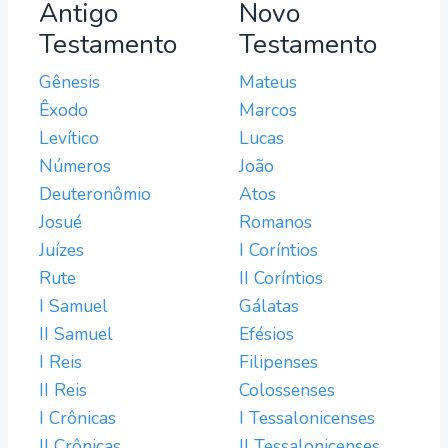
Antigo
Novo
Testamento
Testamento
Gênesis
Mateus
Êxodo
Marcos
Levítico
Lucas
Números
João
Deuteronômio
Atos
Josué
Romanos
Juízes
I Coríntios
Rute
II Coríntios
I Samuel
Gálatas
II Samuel
Efésios
I Reis
Filipenses
II Reis
Colossenses
I Crônicas
I Tessalonicenses
II Crônicas
II Tessalonicenses