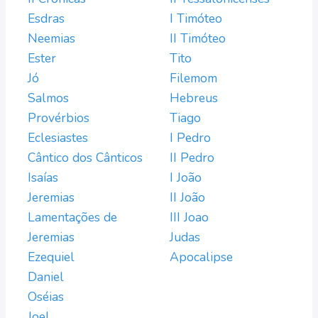
Esdras
I Timóteo
Neemias
II Timóteo
Ester
Tito
Jó
Filemom
Salmos
Hebreus
Provérbios
Tiago
Eclesiastes
I Pedro
Cântico dos Cânticos
II Pedro
Isaías
I João
Jeremias
II João
Lamentações de
III Joao
Jeremias
Judas
Ezequiel
Apocalipse
Daniel
Oséias
Joel