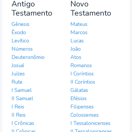
Antigo
Novo
Testamento
Testamento
Gênesis
Mateus
Êxodo
Marcos
Levítico
Lucas
Números
João
Deuteronômio
Atos
Josué
Romanos
Juízes
I Coríntios
Rute
II Coríntios
I Samuel
Gálatas
II Samuel
Efésios
I Reis
Filipenses
II Reis
Colossenses
I Crônicas
I Tessalonicenses
II Crônicas
II Tessalonicenses