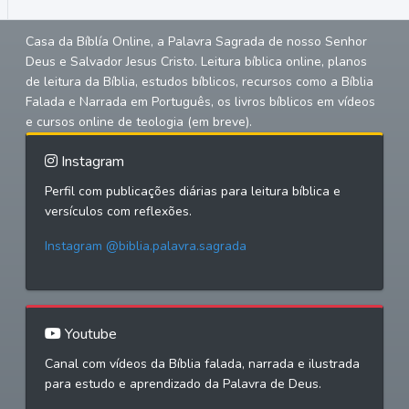
Casa da Bíblía Online, a Palavra Sagrada de nosso Senhor
Deus e Salvador Jesus Cristo. Leitura bíblica online, planos
de leitura da Bíblia, estudos bíblicos, recursos como a Bíblia
Falada e Narrada em Português, os livros bíblicos em vídeos
e cursos online de teologia (em breve).
Instagram
Perfil com publicações diárias para leitura bíblica e
versículos com reflexões.
Instagram @biblia.palavra.sagrada
Youtube
Canal com vídeos da Bíblia falada, narrada e ilustrada
para estudo e aprendizado da Palavra de Deus.