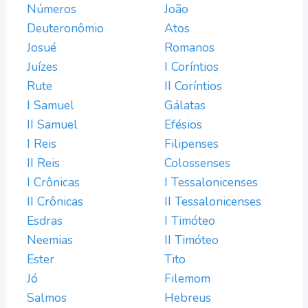
Números
João
Deuteronômio
Atos
Josué
Romanos
Juízes
I Coríntios
Rute
II Coríntios
I Samuel
Gálatas
II Samuel
Efésios
I Reis
Filipenses
II Reis
Colossenses
I Crônicas
I Tessalonicenses
II Crônicas
II Tessalonicenses
Esdras
I Timóteo
Neemias
II Timóteo
Ester
Tito
Jó
Filemom
Salmos
Hebreus