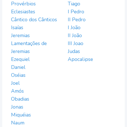
Provérbios
Tiago
Eclesiastes
I Pedro
Cântico dos Cânticos
II Pedro
Isaías
I João
Jeremias
II João
Lamentações de
III Joao
Jeremias
Judas
Ezequiel
Apocalipse
Daniel
Oséias
Joel
Amós
Obadias
Jonas
Miquéias
Naum