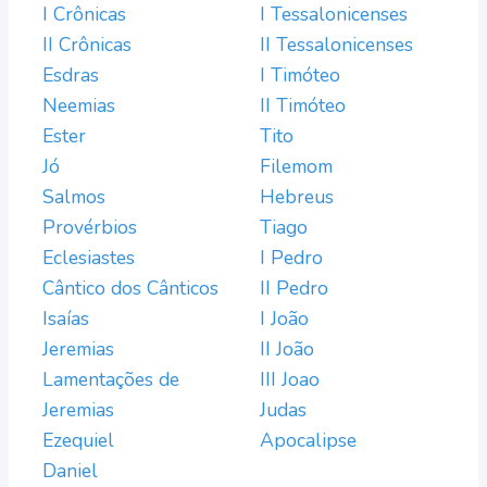
I Crônicas
I Tessalonicenses
II Crônicas
II Tessalonicenses
Esdras
I Timóteo
Neemias
II Timóteo
Ester
Tito
Jó
Filemom
Salmos
Hebreus
Provérbios
Tiago
Eclesiastes
I Pedro
Cântico dos Cânticos
II Pedro
Isaías
I João
Jeremias
II João
Lamentações de
III Joao
Jeremias
Judas
Ezequiel
Apocalipse
Daniel