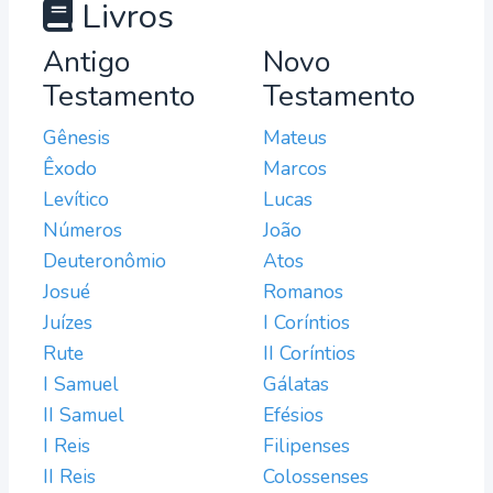
Livros
Antigo
Novo
Testamento
Testamento
Gênesis
Mateus
Êxodo
Marcos
Levítico
Lucas
Números
João
Deuteronômio
Atos
Josué
Romanos
Juízes
I Coríntios
Rute
II Coríntios
I Samuel
Gálatas
II Samuel
Efésios
I Reis
Filipenses
II Reis
Colossenses