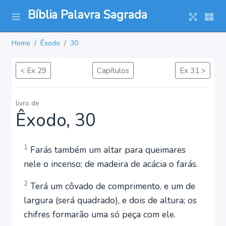
Bíblia Palavra Sagrada
Home
Êxodo
30
< Ex 29
Capítulos
Ex 31 >
livro de
Êxodo, 30
1
Farás também um altar para queimares
nele o incenso; de madeira de acácia o farás.
2
Terá um côvado de comprimento, e um de
largura (será quadrado), e dois de altura; os
chifres formarão uma só peça com ele.