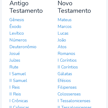
Antigo
Novo
Testamento
Testamento
Gênesis
Mateus
Êxodo
Marcos
Levítico
Lucas
Números
João
Deuteronômio
Atos
Josué
Romanos
Juízes
I Coríntios
Rute
II Coríntios
I Samuel
Gálatas
II Samuel
Efésios
I Reis
Filipenses
II Reis
Colossenses
I Crônicas
I Tessalonicenses
II Crônicas
II Tessalonicenses