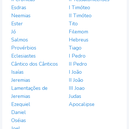
Esdras
I Timóteo
Neemias
II Timóteo
Ester
Tito
Jó
Filemom
Salmos
Hebreus
Provérbios
Tiago
Eclesiastes
I Pedro
Cântico dos Cânticos
II Pedro
Isaías
I João
Jeremias
II João
Lamentações de
III Joao
Jeremias
Judas
Ezequiel
Apocalipse
Daniel
Oséias
Joel