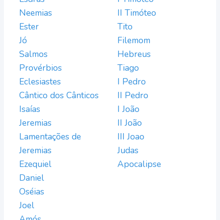
Neemias
II Timóteo
Ester
Tito
Jó
Filemom
Salmos
Hebreus
Provérbios
Tiago
Eclesiastes
I Pedro
Cântico dos Cânticos
II Pedro
Isaías
I João
Jeremias
II João
Lamentações de
III Joao
Jeremias
Judas
Ezequiel
Apocalipse
Daniel
Oséias
Joel
Amós