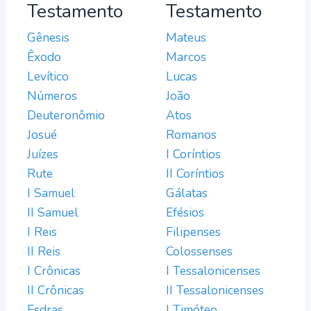
Testamento
Testamento
Gênesis
Mateus
Êxodo
Marcos
Levítico
Lucas
Números
João
Deuteronômio
Atos
Josué
Romanos
Juízes
I Coríntios
Rute
II Coríntios
I Samuel
Gálatas
II Samuel
Efésios
I Reis
Filipenses
II Reis
Colossenses
I Crônicas
I Tessalonicenses
II Crônicas
II Tessalonicenses
Esdras
I Timóteo