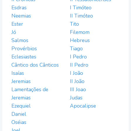
Esdras
I Timóteo
Neemias
II Timóteo
Ester
Tito
Jó
Filemom
Salmos
Hebreus
Provérbios
Tiago
Eclesiastes
I Pedro
Cântico dos Cânticos
II Pedro
Isaías
I João
Jeremias
II João
Lamentações de
III Joao
Jeremias
Judas
Ezequiel
Apocalipse
Daniel
Oséias
Joel