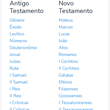
Antigo
Novo
Testamento
Testamento
Gênesis
Mateus
Êxodo
Marcos
Levítico
Lucas
Números
João
Deuteronômio
Atos
Josué
Romanos
Juízes
I Coríntios
Rute
II Coríntios
I Samuel
Gálatas
II Samuel
Efésios
I Reis
Filipenses
II Reis
Colossenses
I Crônicas
I Tessalonicenses
II Crônicas
II Tessalonicenses