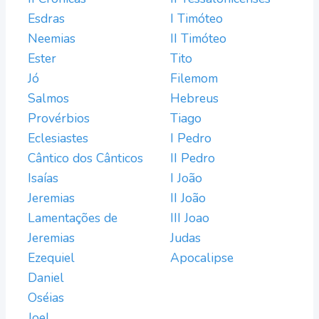
Esdras
I Timóteo
Neemias
II Timóteo
Ester
Tito
Jó
Filemom
Salmos
Hebreus
Provérbios
Tiago
Eclesiastes
I Pedro
Cântico dos Cânticos
II Pedro
Isaías
I João
Jeremias
II João
Lamentações de
III Joao
Jeremias
Judas
Ezequiel
Apocalipse
Daniel
Oséias
Joel