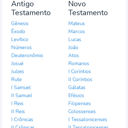
Antigo
Novo
Testamento
Testamento
Gênesis
Mateus
Êxodo
Marcos
Levítico
Lucas
Números
João
Deuteronômio
Atos
Josué
Romanos
Juízes
I Coríntios
Rute
II Coríntios
I Samuel
Gálatas
II Samuel
Efésios
I Reis
Filipenses
II Reis
Colossenses
I Crônicas
I Tessalonicenses
II Crônicas
II Tessalonicenses