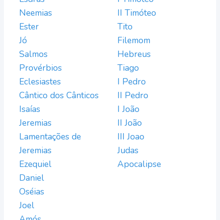
Neemias
II Timóteo
Ester
Tito
Jó
Filemom
Salmos
Hebreus
Provérbios
Tiago
Eclesiastes
I Pedro
Cântico dos Cânticos
II Pedro
Isaías
I João
Jeremias
II João
Lamentações de
III Joao
Jeremias
Judas
Ezequiel
Apocalipse
Daniel
Oséias
Joel
Amós