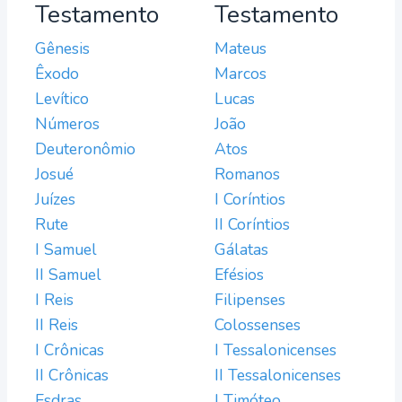
Testamento
Testamento
Gênesis
Mateus
Êxodo
Marcos
Levítico
Lucas
Números
João
Deuteronômio
Atos
Josué
Romanos
Juízes
I Coríntios
Rute
II Coríntios
I Samuel
Gálatas
II Samuel
Efésios
I Reis
Filipenses
II Reis
Colossenses
I Crônicas
I Tessalonicenses
II Crônicas
II Tessalonicenses
Esdras
I Timóteo