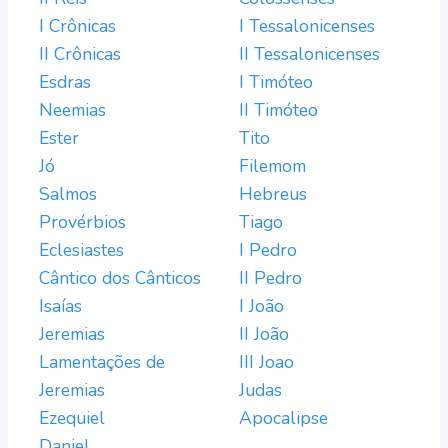
I Crônicas
I Tessalonicenses
II Crônicas
II Tessalonicenses
Esdras
I Timóteo
Neemias
II Timóteo
Ester
Tito
Jó
Filemom
Salmos
Hebreus
Provérbios
Tiago
Eclesiastes
I Pedro
Cântico dos Cânticos
II Pedro
Isaías
I João
Jeremias
II João
Lamentações de
III Joao
Jeremias
Judas
Ezequiel
Apocalipse
Daniel