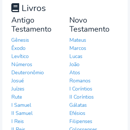
Livros
Antigo
Novo
Testamento
Testamento
Gênesis
Mateus
Êxodo
Marcos
Levítico
Lucas
Números
João
Deuteronômio
Atos
Josué
Romanos
Juízes
I Coríntios
Rute
II Coríntios
I Samuel
Gálatas
II Samuel
Efésios
I Reis
Filipenses
II Reis
Colossenses