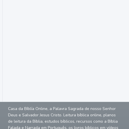
Casa da Bíblía Online, a Palavra Sagrada de nosso Senhor
Deus e Salvador Jesus Cristo. Leitura bíblica online, planos
de leitura da Bíblia, estudos bíblicos, recursos como a Bíblia
Falada e Narrada em Português, os livros bíblicos em vídeos