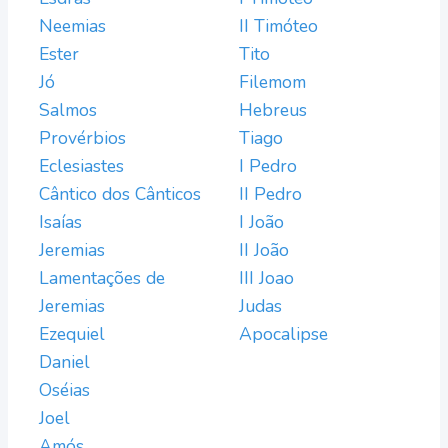
Neemias
II Timóteo
Ester
Tito
Jó
Filemom
Salmos
Hebreus
Provérbios
Tiago
Eclesiastes
I Pedro
Cântico dos Cânticos
II Pedro
Isaías
I João
Jeremias
II João
Lamentações de
III Joao
Jeremias
Judas
Ezequiel
Apocalipse
Daniel
Oséias
Joel
Amós