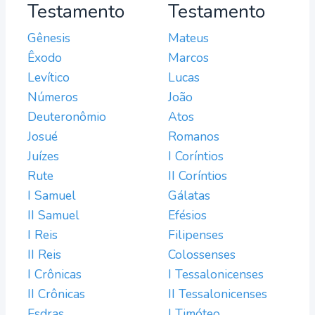
Testamento
Testamento
Gênesis
Mateus
Êxodo
Marcos
Levítico
Lucas
Números
João
Deuteronômio
Atos
Josué
Romanos
Juízes
I Coríntios
Rute
II Coríntios
I Samuel
Gálatas
II Samuel
Efésios
I Reis
Filipenses
II Reis
Colossenses
I Crônicas
I Tessalonicenses
II Crônicas
II Tessalonicenses
Esdras
I Timóteo