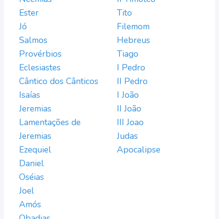
Ester
Tito
Jó
Filemom
Salmos
Hebreus
Provérbios
Tiago
Eclesiastes
I Pedro
Cântico dos Cânticos
II Pedro
Isaías
I João
Jeremias
II João
Lamentações de
III Joao
Jeremias
Judas
Ezequiel
Apocalipse
Daniel
Oséias
Joel
Amós
Obadias