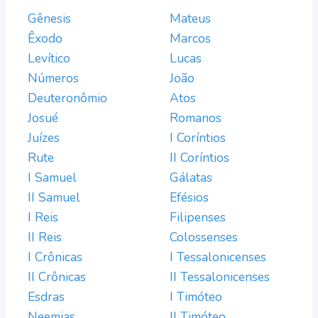
Gênesis
Mateus
Êxodo
Marcos
Levítico
Lucas
Números
João
Deuteronômio
Atos
Josué
Romanos
Juízes
I Coríntios
Rute
II Coríntios
I Samuel
Gálatas
II Samuel
Efésios
I Reis
Filipenses
II Reis
Colossenses
I Crônicas
I Tessalonicenses
II Crônicas
II Tessalonicenses
Esdras
I Timóteo
Neemias
II Timóteo