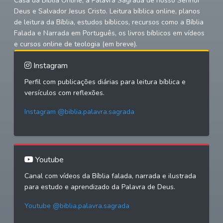
Casa da Bíblía Online, a Palavra Sagrada de nosso Senhor
Deus e Salvador Jesus Cristo. Leitura bíblica online, planos
de leitura da Bíblia, estudos bíblicos, recursos como a Bíblia
Falada e Narrada em Português, os livros bíblicos em vídeos
e cursos online de teologia (em breve).
Instagram
Perfil com publicações diárias para leitura bíblica e
versículos com reflexões.
Instagram @biblia.palavra.sagrada
Youtube
Canal com vídeos da Bíblia falada, narrada e ilustrada
para estudo e aprendizado da Palavra de Deus.
Youtube @biblia.palavra.sagrada