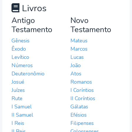
Livros
Antigo
Novo
Testamento
Testamento
Gênesis
Mateus
Êxodo
Marcos
Levítico
Lucas
Números
João
Deuteronômio
Atos
Josué
Romanos
Juízes
I Coríntios
Rute
II Coríntios
I Samuel
Gálatas
II Samuel
Efésios
I Reis
Filipenses
II Reis
Colossenses