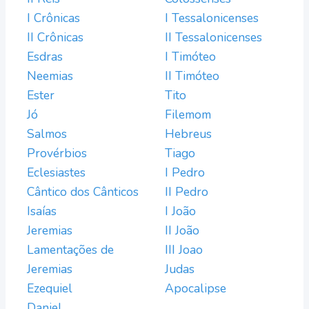
I Crônicas
I Tessalonicenses
II Crônicas
II Tessalonicenses
Esdras
I Timóteo
Neemias
II Timóteo
Ester
Tito
Jó
Filemom
Salmos
Hebreus
Provérbios
Tiago
Eclesiastes
I Pedro
Cântico dos Cânticos
II Pedro
Isaías
I João
Jeremias
II João
Lamentações de
III Joao
Jeremias
Judas
Ezequiel
Apocalipse
Daniel