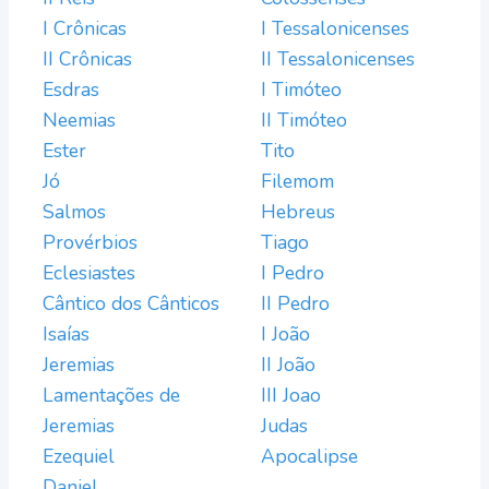
I Crônicas
I Tessalonicenses
II Crônicas
II Tessalonicenses
Esdras
I Timóteo
Neemias
II Timóteo
Ester
Tito
Jó
Filemom
Salmos
Hebreus
Provérbios
Tiago
Eclesiastes
I Pedro
Cântico dos Cânticos
II Pedro
Isaías
I João
Jeremias
II João
Lamentações de
III Joao
Jeremias
Judas
Ezequiel
Apocalipse
Daniel