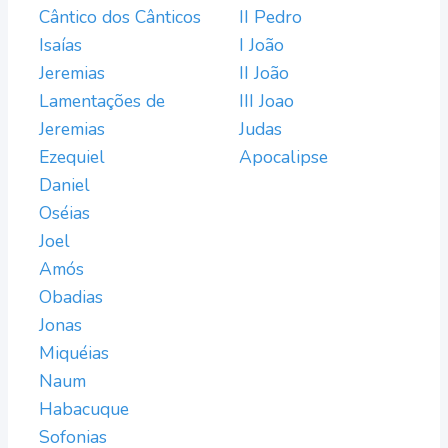
Cântico dos Cânticos
II Pedro
Isaías
I João
Jeremias
II João
Lamentações de
III Joao
Jeremias
Judas
Ezequiel
Apocalipse
Daniel
Oséias
Joel
Amós
Obadias
Jonas
Miquéias
Naum
Habacuque
Sofonias