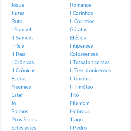
Josué
Romanos
Juízes
I Coríntios
Rute
II Coríntios
I Samuel
Gálatas
II Samuel
Efésios
I Reis
Filipenses
II Reis
Colossenses
I Crônicas
I Tessalonicenses
II Crônicas
II Tessalonicenses
Esdras
I Timóteo
Neemias
II Timóteo
Ester
Tito
Jó
Filemom
Salmos
Hebreus
Provérbios
Tiago
Eclesiastes
I Pedro