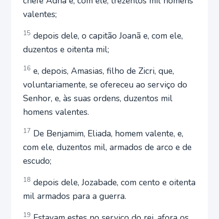
chefe Adna e, com ele, trezentos mil homens
valentes;
15
depois dele, o capitão Joanã e, com ele,
duzentos e oitenta mil;
16
e, depois, Amasias, filho de Zicri, que,
voluntariamente, se ofereceu ao serviço do
Senhor, e, às suas ordens, duzentos mil
homens valentes.
17
De Benjamim, Eliada, homem valente, e,
com ele, duzentos mil, armados de arco e de
escudo;
18
depois dele, Jozabade, com cento e oitenta
mil armados para a guerra.
19
Estavam estes no serviço do rei, afora os