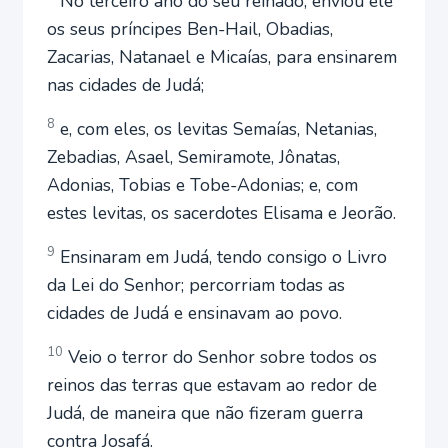
No terceiro ano do seu reinado, enviou ele
os seus príncipes Ben-Hail, Obadias,
Zacarias, Natanael e Micaías, para ensinarem
nas cidades de Judá;
8
e, com eles, os levitas Semaías, Netanias,
Zebadias, Asael, Semiramote, Jônatas,
Adonias, Tobias e Tobe-Adonias; e, com
estes levitas, os sacerdotes Elisama e Jeorão.
9
Ensinaram em Judá, tendo consigo o Livro
da Lei do Senhor; percorriam todas as
cidades de Judá e ensinavam ao povo.
10
Veio o terror do Senhor sobre todos os
reinos das terras que estavam ao redor de
Judá, de maneira que não fizeram guerra
contra Josafá.