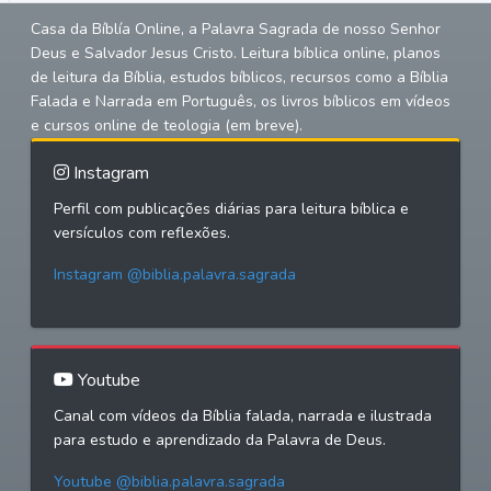
Casa da Bíblía Online, a Palavra Sagrada de nosso Senhor
Deus e Salvador Jesus Cristo. Leitura bíblica online, planos
de leitura da Bíblia, estudos bíblicos, recursos como a Bíblia
Falada e Narrada em Português, os livros bíblicos em vídeos
e cursos online de teologia (em breve).
Instagram
Perfil com publicações diárias para leitura bíblica e
versículos com reflexões.
Instagram @biblia.palavra.sagrada
Youtube
Canal com vídeos da Bíblia falada, narrada e ilustrada
para estudo e aprendizado da Palavra de Deus.
Youtube @biblia.palavra.sagrada