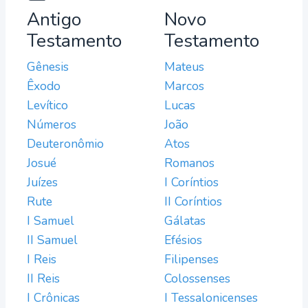
Antigo
Novo
Testamento
Testamento
Gênesis
Mateus
Êxodo
Marcos
Levítico
Lucas
Números
João
Deuteronômio
Atos
Josué
Romanos
Juízes
I Coríntios
Rute
II Coríntios
I Samuel
Gálatas
II Samuel
Efésios
I Reis
Filipenses
II Reis
Colossenses
I Crônicas
I Tessalonicenses