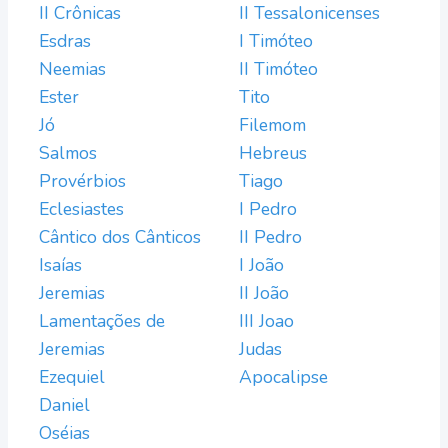
II Crônicas
II Tessalonicenses
Esdras
I Timóteo
Neemias
II Timóteo
Ester
Tito
Jó
Filemom
Salmos
Hebreus
Provérbios
Tiago
Eclesiastes
I Pedro
Cântico dos Cânticos
II Pedro
Isaías
I João
Jeremias
II João
Lamentações de
III Joao
Jeremias
Judas
Ezequiel
Apocalipse
Daniel
Oséias