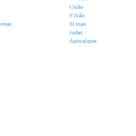
I João
II João
emias
III Joao
Judas
Apocalipse