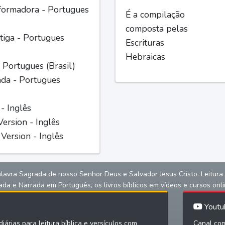
formadora - Portugues
É a compilação
composta pelas
iga - Portugues
Escrituras
Hebraicas
 Portugues (Brasil)
ada - Portugues
 - Inglês
ersion - Inglês
Version - Inglês
alavra Sagrada de nosso Senhor Deus e Salvador Jesus Cristo. Leitura bíb
ada e Narrada em Português, os livros bíblicos em vídeos e cursos onli
Youtu
iárias para leitura bíblica e versículos com
Canal com