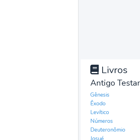
Livros
Antigo Testa
Gênesis
Êxodo
Levítico
Números
Deuteronômio
Josué