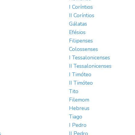
I Coríntios
II Coríntios
Gálatas
Efésios
Filipenses
Colossenses
I Tessalonicenses
II Tessalonicenses
I Timóteo
II Timóteo
Tito
Filemom
Hebreus
Tiago
I Pedro
s
II Pedro