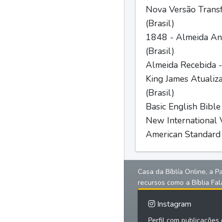
Nova Versão Trans
(Brasil)
1848 - Almeida Ant
(Brasil)
Almeida Recebida -
King James Atualiz
(Brasil)
Basic English Bible
New International V
American Standard 
Casa da Bíblía Online, a P
recursos como a Bíblia Fal
Instagram
Perfil com publicações d