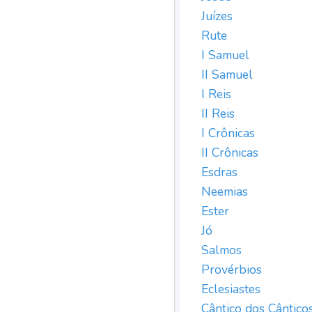
Juízes
Rute
I Samuel
II Samuel
I Reis
II Reis
I Crônicas
II Crônicas
Esdras
Neemias
Ester
Jó
Salmos
Provérbios
Eclesiastes
Cântico dos Cântico