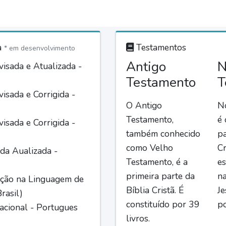
a
Testamentos
* em desenvolvimento
Antigo
N
isada e Atualizada -
Testamento
T
isada e Corrigida -
O Antigo
N
Testamento,
é
isada e Corrigida -
também conhecido
pa
como Velho
Cr
da Aualizada -
Testamento, é a
es
primeira parte da
n
ção na Linguagem de
Bíblia Cristã. É
Je
rasil)
constituído por 39
po
acional - Portugues
livros.