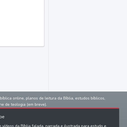
lica online, planos de leitura da Bíblia, estudos bíblicos,
ne de teologia (em breve).
be
 vídeos da Bíblia falada, narrada e ilustrada para estudo e