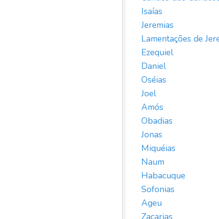
Isaías
Jeremias
Lamentações de Jer
Ezequiel
Daniel
Oséias
Joel
Amós
Obadias
Jonas
Miquéias
Naum
Habacuque
Sofonias
Ageu
Zacarias