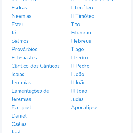
Esdras
I Timóteo
Neemias
II Timóteo
Ester
Tito
Jó
Filemom
Salmos
Hebreus
Provérbios
Tiago
Eclesiastes
I Pedro
Cântico dos Cânticos
II Pedro
Isaías
I João
Jeremias
II João
Lamentações de
III Joao
Jeremias
Judas
Ezequiel
Apocalipse
Daniel
Oséias
Joel