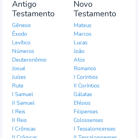
Antigo
Novo
Testamento
Testamento
Gênesis
Mateus
Êxodo
Marcos
Levítico
Lucas
Números
João
Deuteronômio
Atos
Josué
Romanos
Juízes
I Coríntios
Rute
II Coríntios
I Samuel
Gálatas
II Samuel
Efésios
I Reis
Filipenses
II Reis
Colossenses
I Crônicas
I Tessalonicenses
II Crônicas
II Tessalonicenses